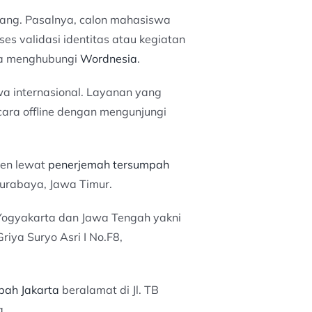
epang. Pasalnya, calon mahasiswa
 validasi identitas atau kegiatan
isa menghubungi
Wordnesia
.
 internasional. Layanan yang
cara offline dengan mengunjungi
men lewat
penerjemah tersumpah
 Surabaya, Jawa Timur.
 Yogyakarta dan Jawa Tengah yakni
riya Suryo Asri I No.F8,
pah Jakarta
beralamat di Jl. TB
a.