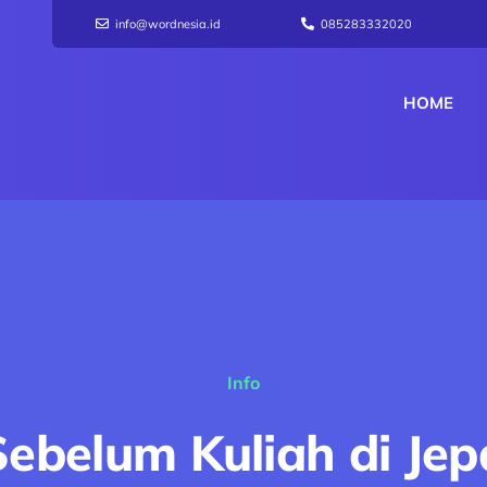
info@wordnesia.id
085283332020
HOME
Info
ebelum Kuliah di Je