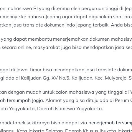
lon mahasiswa RI yang diterima oleh perguruan tinggi di J
mennye ke bahasa Jepang agar dapat digunakan saat proses
atkan jasa translate dokumen Indo Jepang terbaik, Anda b
l yang dapat membantu menerjemahkan dokumen mahasiswa
n secara online, masyarakat juga bisa mendapatkan jasa se
ggal di Jawa Timur bisa mendapatkan jasa translate doku
ngi ada di Kalijudan Gg. XV No.5, Kalijudan, Kec. Mulyorejo,
atkan dengan mudah untuk calon mahasiswa yang tinggal di
ah tersumpah Jogja
. Alamat yang bisa dituju ada di Perum G
 Kota Yogyakarta, Daerah Istimewa Yogyakarta.
abodetabek sekitarnya bisa didapat via
penerjemah tersum
inggu, Kota Jakarta Selatan, Daerah Khusus Ibukota Jakart