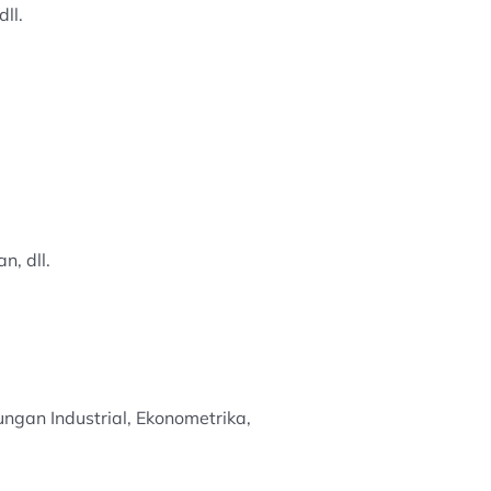
ll.
n, dll.
gan Industrial, Ekonometrika,