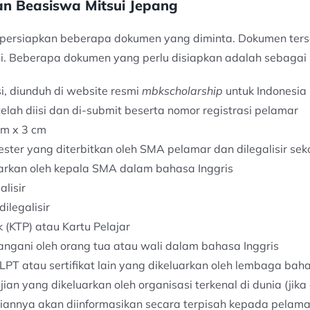
n Beasiswa Mitsui Jepang
ersiapkan beberapa dokumen yang diminta. Dokumen terseb
i. Beberapa dokumen yang perlu disiapkan adalah sebagai b
si, diunduh di website resmi
mbkscholarship
untuk Indonesia
elah diisi dan di-submit beserta nomor registrasi pelamar
cm x 3 cm
ter yang diterbitkan oleh SMA pelamar dan dilegalisir sek
arkan oleh kepala SMA dalam bahasa Inggris
lisir
dilegalisir
(KTP) atau Kartu Pelajar
angani oleh orang tua atau wali dalam bahasa Inggris
 JLPT atau sertifikat lain yang dikeluarkan oleh lembaga bah
ian yang dikeluarkan oleh organisasi terkenal di dunia (jika
nciannya akan diinformasikan secara terpisah kepada pelam