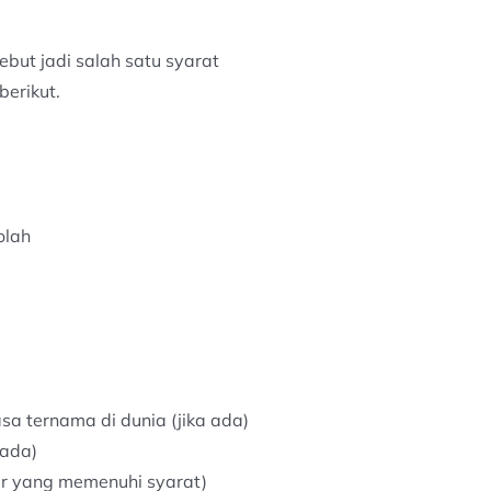
ut jadi salah satu syarat
erikut.
olah
asa ternama di dunia (jika ada)
 ada)
ar yang memenuhi syarat)