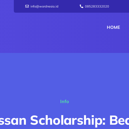
info@wordnesia.id
085283332020
HOME
Info
ssan Scholarship: B