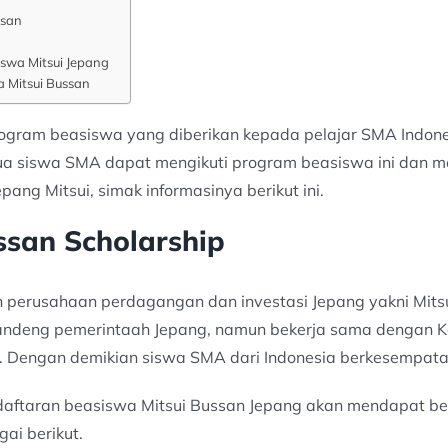
ssan
swa Mitsui Jepang
 Mitsui Bussan
rogram beasiswa yang diberikan kepada pelajar SMA Indones
mua siswa SMA dapat mengikuti program beasiswa ini dan m
ang Mitsui, simak informasinya berikut ini.
ssan Scholarship
h perusahaan perdagangan dan investasi Jepang yakni Mits
andeng pemerintaah Jepang, namun bekerja sama dengan Ke
I. Dengan demikian siswa SMA dari Indonesia berkesempatan 
ndaftaran beasiswa Mitsui Bussan Jepang akan mendapat ber
ai berikut.