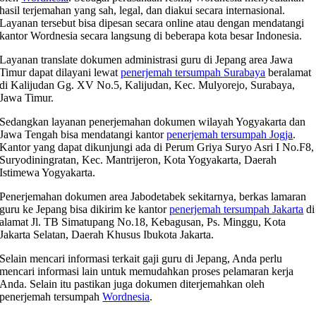
hasil terjemahan yang sah, legal, dan diakui secara internasional.
Layanan tersebut bisa dipesan secara online atau dengan mendatangi
kantor Wordnesia secara langsung di beberapa kota besar Indonesia.
Layanan translate dokumen administrasi guru di Jepang area Jawa
Timur dapat dilayani lewat
penerjemah tersumpah Surabaya
beralamat
di Kalijudan Gg. XV No.5, Kalijudan, Kec. Mulyorejo, Surabaya,
Jawa Timur.
Sedangkan layanan penerjemahan dokumen wilayah Yogyakarta dan
Jawa Tengah bisa mendatangi kantor
penerjemah tersumpah Jogja
.
Kantor yang dapat dikunjungi ada di Perum Griya Suryo Asri I No.F8,
Suryodiningratan, Kec. Mantrijeron, Kota Yogyakarta, Daerah
Istimewa Yogyakarta.
Penerjemahan dokumen area Jabodetabek sekitarnya, berkas lamaran
guru ke Jepang bisa dikirim ke kantor
penerjemah tersumpah Jakarta
di
alamat Jl. TB Simatupang No.18, Kebagusan, Ps. Minggu, Kota
Jakarta Selatan, Daerah Khusus Ibukota Jakarta.
Selain mencari informasi terkait gaji guru di Jepang, Anda perlu
mencari informasi lain untuk memudahkan proses pelamaran kerja
Anda. Selain itu pastikan juga dokumen diterjemahkan oleh
penerjemah tersumpah
Wordnesia
.