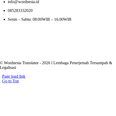
info@wordnesia.id
085283332020
Senin – Sabtu: 08:00WIB – 16.00WIB
© Wordnesia Translator - 2026 l Lembaga Penerjemah Tersumpah &
Legalisasi
Page load link
Go to Top