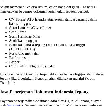
Selain memenuhi kriteria umum, calon kandidat guru juga harus
menyiapkan beberapa dokumen legal yakni sebagai berikut.
CV Format ATS-friendly atau sesuai standar Jepang dalam
bahasa Inggris
Surat Lamaran/Cover Letter
Scan Ijazah
Scan Transkrip Nilai
Sertifikat mengajar
Sertifikat bahasa Jepang (JLPT) atau bahasa Inggris
(TOEFL/IELTS)
Portofolio mengajar
Pasfoto resmi
Paspor
Certificate of Eligibility (CoE)
Dokumen tersebut wajib diterjemahkan ke bahasa Inggris atau bahasa
Jepang jika diperlukan. Penerjemahan dilakukan melalui Sworn
Translator.
Jasa Penerjemah Dokumen Indonesia Jepang
Layanan penerjemahan dokumen adminitrasi guru di Jepang dilayani
oleh
Wordnesia
. Sebagai perusahaan resmi, Wordnesia menyediakan