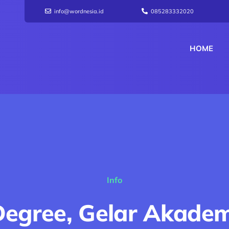
info@wordnesia.id
085283332020
HOME
Info
Degree, Gelar Akade