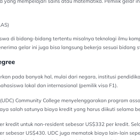
 yang mempelajari sains atau matematika. Pemilik gelar i
AAS)
wa di bidang-bidang tertentu misalnya teknologi ilmu komp
nerima gelar ini juga bisa langsung bekerja sesuai bidang s
egree
kan pada banyak hal, mulai dari negara, institusi pendidika
hasiswa lokal dan internasional (pemilik visa F1).
ia (UDC) Community College menyelenggarakan program ass
aya salah satunya biaya kredit yang harus diikuti selama 
redit untuk non-resident sebesar US$332 per kredit. Selai
er sebesar US$430. UDC juga mematok biaya lain-lain sepert