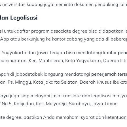
k universitas kadang juga meminta dokumen pendukung lain 
an Legalisasi
si untuk daftar program associate degree bisa didapatkan 
p atau berkunjung ke kantor cabang yang ada di beberapa
 Yogyakarta dan Jawa Tengah bisa mendatangi kantor
pen
yodiningratan, Kec. Mantrijeron, Kota Yogyakarta, Daerah I
mpah di Jabodetabek langsung mendatangi
penerjemah ters
an, Ps. Minggu, Kota Jakarta Selatan, Daerah Khusus Ibukota
baya
juga siap melayani jasa translate dan legalisasi masy
 No.5, Kalijudan, Kec. Mulyorejo, Surabaya, Jawa Timur.
e degree, pastikan Anda memahami syarat dan ketentuanny