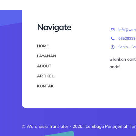
Navigate
info@word
08528333
HOME
Senin – S
LAYANAN
Silahkan can
ABOUT
anda!
ARTIKEL
KONTAK
© Wordnesia Translator - 2026 l Lembaga Penerjemah Ter