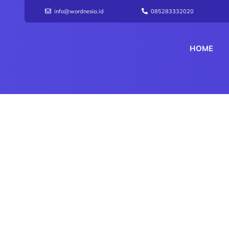
info@wordnesia.id
085283332020
HOME