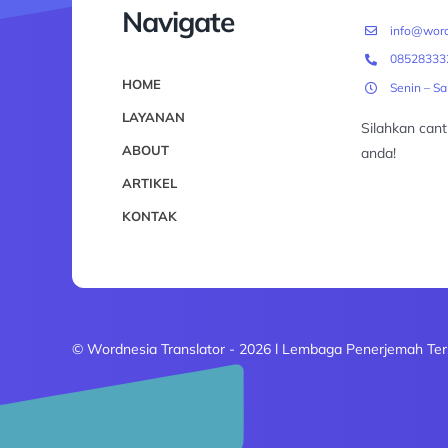
Navigate
info@word
08528333
HOME
Senin – S
LAYANAN
Silahkan can
ABOUT
anda!
ARTIKEL
KONTAK
© Wordnesia Translator - 2026 l Lembaga Penerjemah Ter