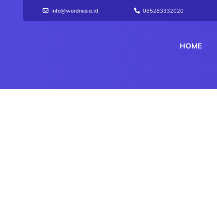
info@wordnesia.id
085283332020
HOME