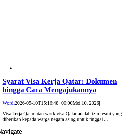
Syarat Visa Kerja Qatar: Dokumen
hingga Cara Mengajukannya
Wordi
2026-05-10T15:16:48+00:00
Mei 10, 2026
|
Visa kerja Qatar atau work visa Qatar adalah izin resmi yang
diberikan kepada warga negara asing untuk tinggal ...
Navigate