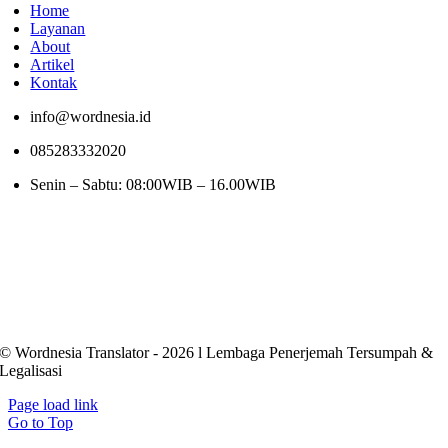
Home
Layanan
About
Artikel
Kontak
info@wordnesia.id
085283332020
Senin – Sabtu: 08:00WIB – 16.00WIB
© Wordnesia Translator - 2026 l Lembaga Penerjemah Tersumpah &
Legalisasi
Page load link
Go to Top