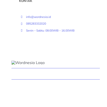
KONTAK
info@wordnesia.id
085283332020
Senin – Sabtu: 08:00WIB – 16.00WIB
© Wordnesia Translator - 2026 l Lembaga Penerjemah
Tersumpah & Legalisasi