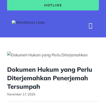
Skip
HOTLINE
to
content
Togg
Navi
Home
Layanan
About
Dokumen Hukum yang Perlu
Artikel
Diterjemahkan Penerjemah
Kontak
Tersumpah
November 17, 2025