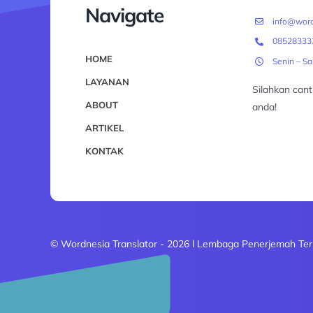
Navigate
info@word
08528333
HOME
Senin – S
LAYANAN
Silahkan can
ABOUT
anda!
ARTIKEL
KONTAK
© Wordnesia Translator - 2026 l Lembaga Penerjemah Ter