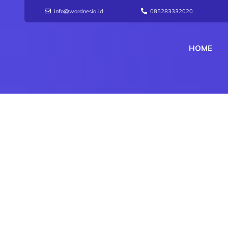
info@wordnesia.id
085283332020
HOME