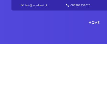
info@wordnesia.id
085283332020
HOME