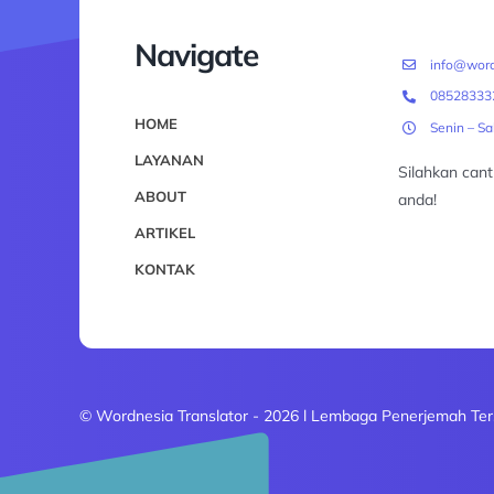
Navigate
info@word
08528333
HOME
Senin – S
LAYANAN
Silahkan can
ABOUT
anda!
ARTIKEL
KONTAK
© Wordnesia Translator - 2026 l Lembaga Penerjemah Ter