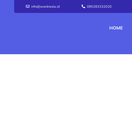
info@wordnesia.id
085283332020
HOME