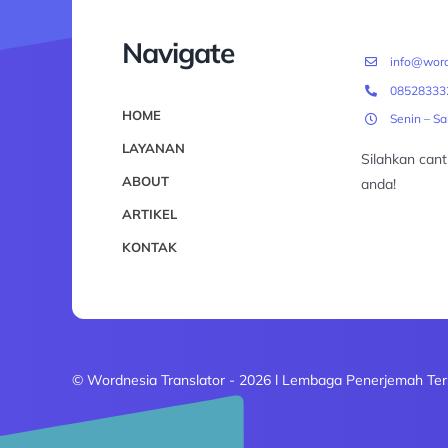
Navigate
info@word
08528333
HOME
Senin – S
LAYANAN
Silahkan can
ABOUT
anda!
ARTIKEL
KONTAK
© Wordnesia Translator - 2026 l Lembaga Penerjemah Ter