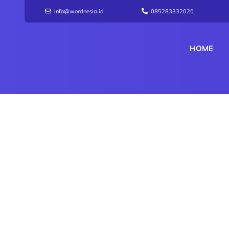
info@wordnesia.id
085283332020
HOME